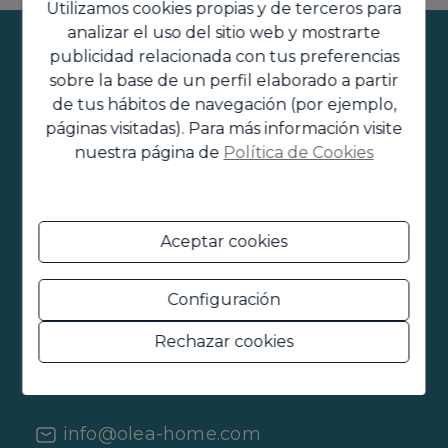
Utilizamos cookies propias y de terceros para
analizar el uso del sitio web y mostrarte
publicidad relacionada con tus preferencias
sobre la base de un perfil elaborado a partir
Cuéntanos tus
de tus hábitos de navegación (por ejemplo,
páginas visitadas). Para más información visite
necesidades
nuestra página de
Política de Cookies
inmobiliarias
Te ayudamos a encontrar tu mejor inversión
Aceptar cookies
Configuración
+34 965 58 40 40
Rechazar cookies
+34 699 17 06 51
info@olea-home.com