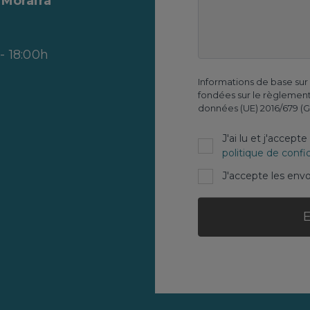
4
Moraira
 - 18:00h
Informations de base sur
fondées sur le règlement
données (UE) 2016/679 (
J'ai lu et j'accepte
politique de confid
J'accepte les env