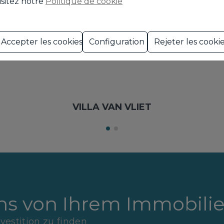
isitez notre
Politique de cookie
Accepter les cookies
Configuration
Rejeter les cooki
VILLA VAN VLIET
uns von Ihrem Immobili
nvestition zu finden