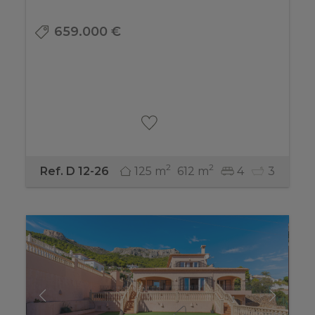
659.000 €
2
2
125 m
612 m
4
3
Ref. D 12-26