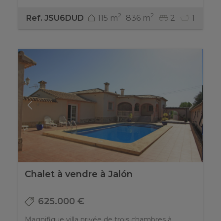
2
2
115 m
836 m
2
1
Ref. JSU6DUD
Chalet à vendre à Jalón
625.000 €
Magnifique villa privée de trois chambres à