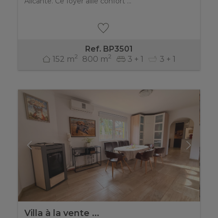
Alicante. Ce foyer allie confort ...
Ref. BP3501
2
2
152 m
800 m
3 + 1
3 + 1
Villa à la vente ...