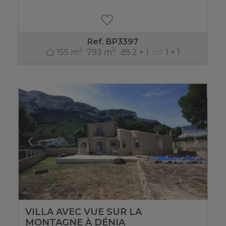
Ref. BP3397
2
2
155 m
793 m
2 + 1
1 + 1
VILLA AVEC VUE SUR LA
MONTAGNE À DÉNIA