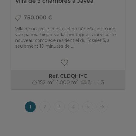
Villa de 3 chambres à Javea
750.000 €
Villa de nouvelle construction bénéficiant d'une
vue panoramique sur la montagne, située sur le
nouveau complexe résidentiel du Tosalet 5, à
seulement 10 minutes de ...
Ref. CLDQHIYC
2
2
152 m
1.000 m
3
3
1
2
3
4
5