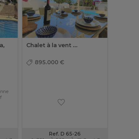
a,
Chalet à la vent ...
895.000 €
enne
f
Ref. D 65-26
2
2