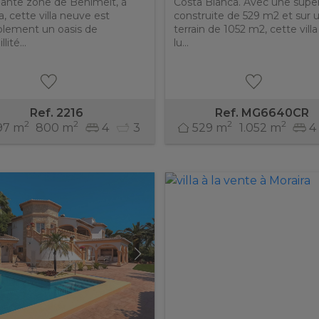
ante zone de Benimeit, à
Costa Blanca. Avec une super
a, cette villa neuve est
construite de 529 m2 et sur 
blement un oasis de
terrain de 1052 m2, cette vill
lité...
lu...
Ref. 2216
Ref. MG6640CR
2
2
2
2
97 m
800 m
4
3
529 m
1.052 m
4