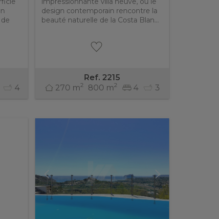
ficie
impressionnante villa neuve, où le
un
design contemporain rencontre la
a de
beauté naturelle de la Costa Blan...
Ref. 2215
2
2
4
270 m
800 m
4
3