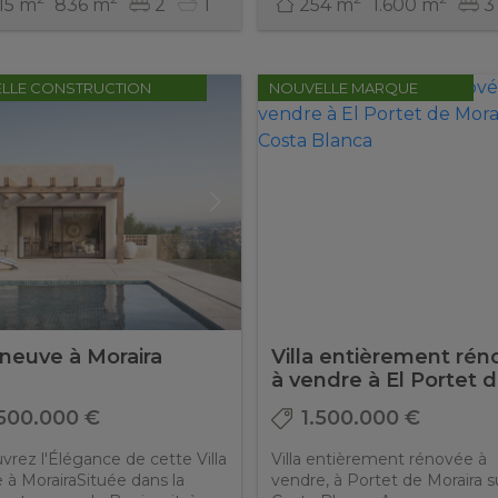
15 m
836 m
2
1
254 m
1.600 m
3
LLE CONSTRUCTION
NOUVELLE MARQUE
a neuve à Moraira
Villa entièrement ré
à vendre à El Portet de
.500.000 €
1.500.000 €
rez l'Élégance de cette Villa
Villa entièrement rénovée à
à MorairaSituée dans la
vendre, à Portet de Moraira su