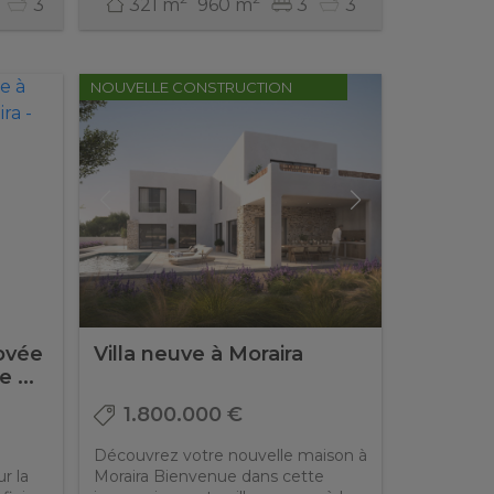
3
321 m
960 m
3
3
NOUVELLE CONSTRUCTION
novée
Villa neuve à Moraira
 ...
1.800.000 €
Découvrez votre nouvelle maison à
r la
Moraira Bienvenue dans cette