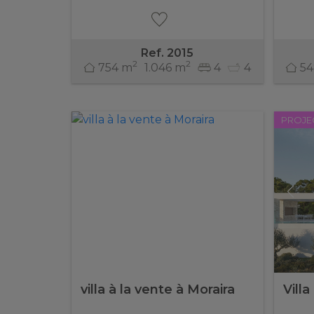
Ref. 2015
2
2
754 m
1.046 m
4
4
54
PROJE
villa à la vente à Moraira
Villa