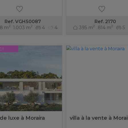
Ref. VGH50087
Ref. 2170
2
2
2
2
8 m
1.003 m
4
4
395 m
814 m
5
CT
 de luxe à Moraira
villa à la vente à Morai