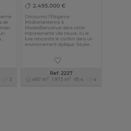
2.495.000 €
charme
Découvrez l'Élégance
la de
Méditerranéenne à
errain
MorairaBienvenue dans cette
 un
impresionante villa neuve, où le
..
luxe rencontre le confort dans un
environnement idyllique. Située...
Ref. 2227
2
2
3
497 m
1.973 m
4
4