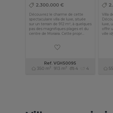
2.300.000 €
2
Découvrez le charme de cette
Villa 
spectaculaire villa de luxe, située
Découv
sur un terrain de 912 m², à quelques
luxe, 
pas des magnifiques plages et du
offrir
centre de Moraira. Cette propr...
ville i
Ref. VGH50095
2
2
350 m
913 m
4
4
5