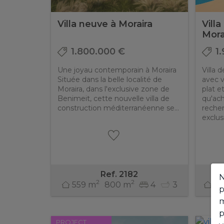
Villa neuve à Moraira
Villa
Mora
1.800.000 €
1
Une joyau contemporain à Moraira
Villa 
Située dans la belle localité de
avec v
Moraira, dans l'exclusive zone de
plat e
Benimeit, cette nouvelle villa de
qu'ach
construction méditerranéenne se...
recher
exclusi
Ref. 2182
N
2
2
559 m
800 m
4
3
44
p
m
p
PROJECT