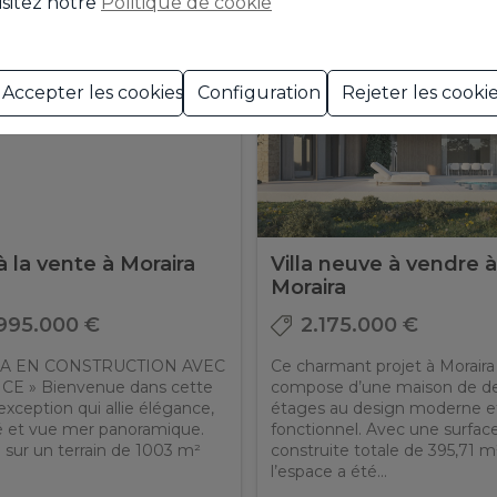
isitez notre
Politique de cookie
Accepter les cookies
Configuration
Rejeter les cooki
 à la vente à Moraira
Villa neuve à vendre 
Moraira
.995.000 €
2.175.000 €
LA EN CONSTRUCTION AVEC
Ce charmant projet à Moraira
CE » Bienvenue dans cette
compose d’une maison de d
d'exception qui allie élégance,
étages au design moderne e
é et vue mer panoramique.
fonctionnel. Avec une surfac
 sur un terrain de 1003 m²
construite totale de 395,71 m
l’espace a été...