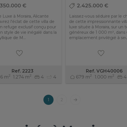
.350.000 €
2.425.000 €
de Luxe à Moraira, Alicante
Laissez-vous séduire par le 
rez l'éclat de cette villa de
de cette impressionnante vil
un refuge exclusif conçu pour
luxe située à Moraira, sur un t
 un style de vie inégalé dans la
généreux de 1 000 m², dans
dyllique de M...
emplacement privilégié à seu.
Ref. 2223
Ref. VGH40006
2
2
2
2
56 m
1.274 m
4
4
679 m
1.000 m
4
1
2