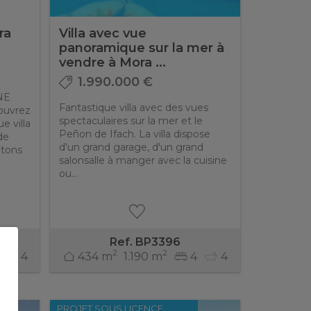
ra
Villa avec vue
panoramique sur la mer à
vendre à Mora ...
1.990.000 €
UNE
Fantastique villa avec des vues
ouvrez
spectaculaires sur la mer et le
e villa
Peñon de Ifach. La villa dispose
 de
d'un grand garage, d'un grand
étons
salonsalle à manger avec la cuisine
ou...
Ref. BP3396
2
2
4
434 m
1.190 m
4
4
PROJET SOUS LICENCE