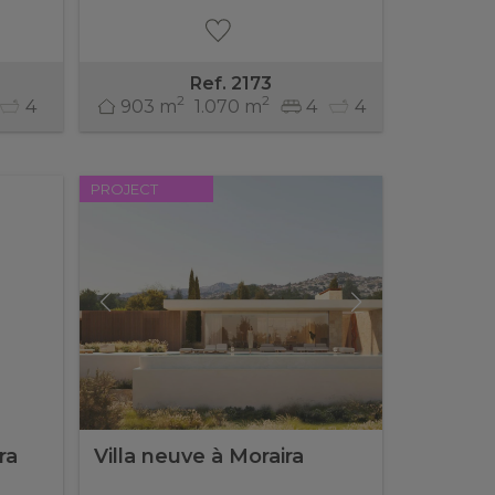
Ref. 2173
2
2
4
903 m
1.070 m
4
4
PROJECT
ra
Villa neuve à Moraira