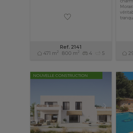
charm
Morair
vérita
tranquil
Ref. 2141
2
2
471 m
800 m
4
5
2
NOUVELLE CONSTRUCTION