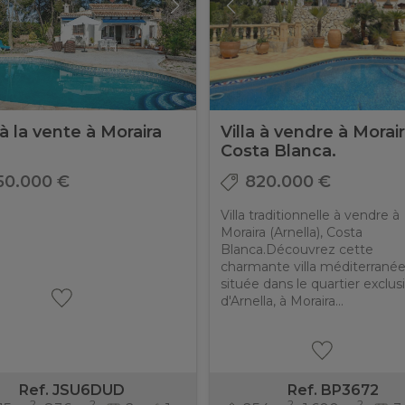
 à la vente à Moraira
Villa à vendre à Morair
Costa Blanca.
50.000 €
820.000 €
Villa traditionnelle à vendre à
Moraira (Arnella), Costa
Blanca.Découvrez cette
charmante villa méditerrané
située dans le quartier exclusi
d'Arnella, à Moraira...
Ref. JSU6DUD
Ref. BP3672
2
2
2
2