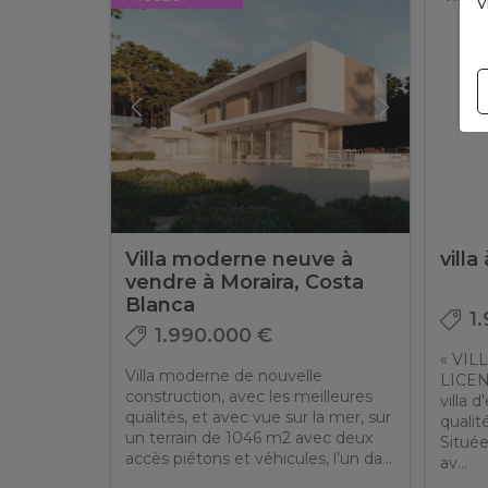
v
Villa moderne neuve à
villa
vendre à Moraira, Costa
Blanca
1
1.990.000 €
« VIL
Villa moderne de nouvelle
LICEN
construction, avec les meilleures
villa 
qualités, et avec vue sur la mer, sur
qualit
un terrain de 1046 m2 avec deux
Située
accès piétons et véhicules, l’un da...
av...