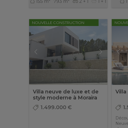
155 m
793 m
2 + 1
1 + 1
1
NOUVELLE CONSTRUCTION
NOUVE
Villa neuve de luxe et de
Vill
style moderne à Moraira
1.499.000 €
1
Découv
Neuve 