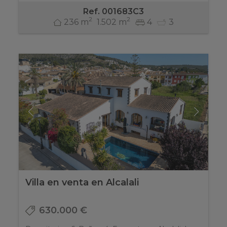
Ref. 001683C3
2
2
236 m
1.502 m
4
3
Villa en venta en Alcalali
630.000 €