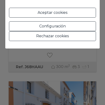
Town house en venta en Jalon
Aceptar cookies
425.000 €
Configuración
Dormitorios: 3, Baños: 1, En venta en Jalon. Lo
sentimos, pero la descripción de este anuncio
Rechazar cookies
sólo está disponible en inglés. Sin embargo,
póngase en contacto con ...
2
300 m
3
1
Ref. J68HAAU