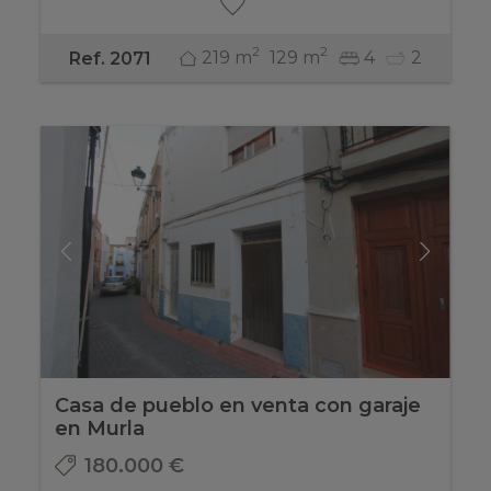
2
2
219 m
129 m
4
2
Ref. 2071
Casa de pueblo en venta con garaje
en Murla
180.000 €