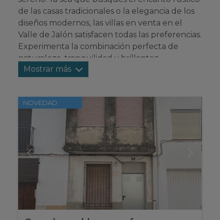
de las casas tradicionales o la elegancia de los
diseños modernos, las villas en venta en el
Valle de Jalón satisfacen todas las preferencias.
Experimenta la combinación perfecta de
naturaleza, tranquilidad y brillantez
Mostrar más
arquitectónica en esta codiciada región.
Sumérgete en un mundo donde el lujo se
encuentra con la comodidad y haz del Valle
NOVEDAD
de Jalón tu hogar.