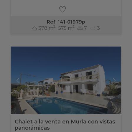
Ref. 141-01979p
2
2
378 m
575 m
7
3
Chalet a la venta en Murla con vistas
panorámicas