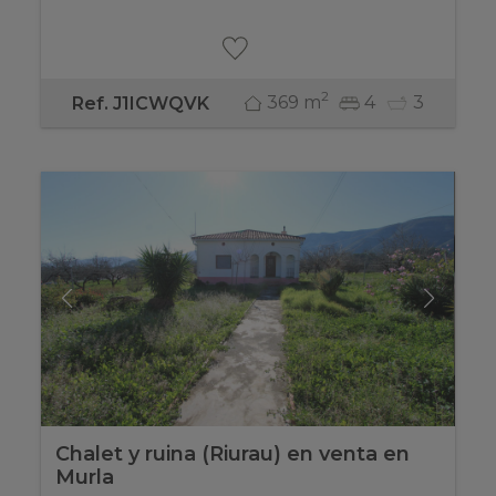
2
369 m
4
3
Ref. J1ICWQVK
Chalet y ruina (Riurau) en venta en
Murla