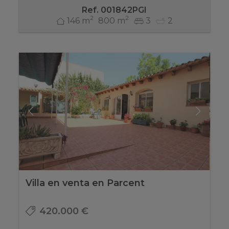
Ref. 001842PGI
2
2
146 m
800 m
3
2
Villa en venta en Parcent
420.000 €