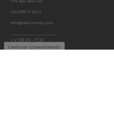
+34 965 584 040
+34 699 17 06 51
info@olea-home.com
L-V: 08:30 - 17:30
Gestionar consentimiento