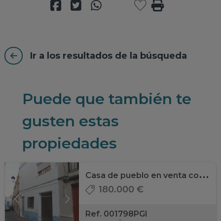
Ir a los resultados de la búsqueda
Puede que también te
gusten estas
propiedades
C
asa de pueblo en venta con garaje en Murla
180.000 €
Ref. 001798PGI