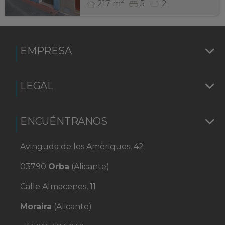
2
217 m
5
2
EMPRESA
LEGAL
ENCUÉNTRANOS
Avinguda de les Amèriques, 42
03790
Orba
(Alicante)
Calle Almacenes, 11
Moraira
(Alicante)