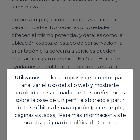
largo plazo.
Como siempre, lo importante es valorar bien
cada inmueble. No todas las propiedades
ofrecen el mismo potencial, y detalles como la
ubicación exacta, el estado de conservación, la
orientación o la cercanía a servicios pueden
marcar una gran diferencia. En Olea-Home te
ayudamos a identificar qué opciones encajan
mejor con lo que estás buscando.
Utilizamos cookies propias y de terceros para
analizar el uso del sitio web y mostrarte
Preguntas frecuentes sobre
publicidad relacionada con tus preferencias
sobre la base de un perfil elaborado a partir
casas y chalets en venta en
de tus hábitos de navegación (por ejemplo,
Moravit - Cap Blanc, Moraira
páginas visitadas). Para más información visite
nuestra página de
Política de Cookies
¿Dónde está situada la zona de Moravit -
Cap Blanc en Moraira?