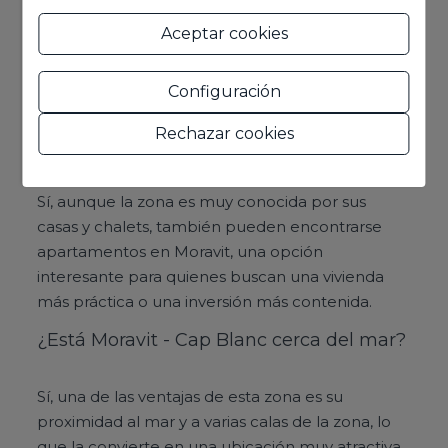
Moravit - Cap Blanc es una zona residencial muy
Aceptar cookies
bien situada de Moraira, conocida por su
cercanía al mar, su buena conexión con servicios
Configuración
y su ambiente tranquilo.
Rechazar cookies
¿Hay apartamentos en Moravit, Moraira?
Sí, aunque la zona es muy conocida por sus
casas y chalets, también pueden encontrarse
apartamentos en Moravit, una opción
interesante para quienes buscan una vivienda
más práctica o una inversión más contenida.
¿Está Moravit - Cap Blanc cerca del mar?
Sí, una de las ventajas de esta zona es su
proximidad al mar y a varias calas de la zona, lo
que la convierte en una ubicación muy atractiva