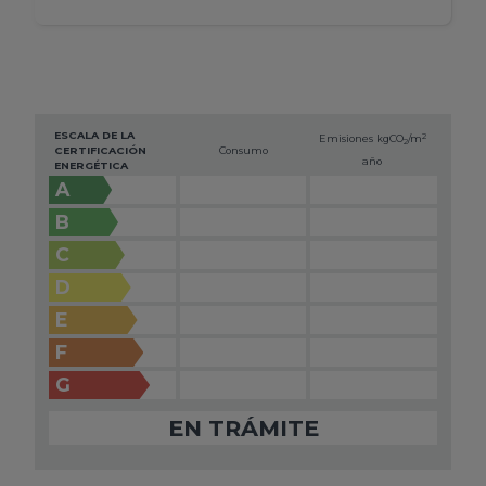
ESCALA DE LA
2
Emisiones kg
CO
/m
2
CERTIFICACIÓN
Consumo
año
ENERGÉTICA
A
B
C
D
E
F
G
EN TRÁMITE