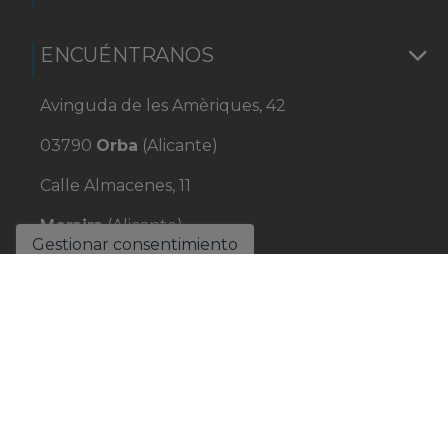
ENCUÉNTRANOS
Avinguda de les Amèriques, 42
03790
Orba
(Alicante)
Calle Almacenes, 11
Moraira
(Alicante)
Gestionar consentimiento
+34 965 584 040
+34 699 17 06 51
info@olea-home.com
L-V: 08:30 - 17:30