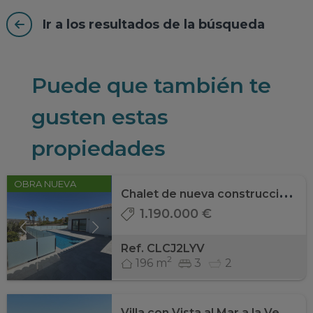
Ir a los resultados de la búsqueda
Puede que también te
gusten estas
propiedades
C
halet de nueva construcción en El Piver, Ja ...
OBRA NUEVA
1.190.000 €
Ref. CLCJ2LYV
2
196 m
3
2
V
illa con Vista al Mar a la Venta en Pinosol ...