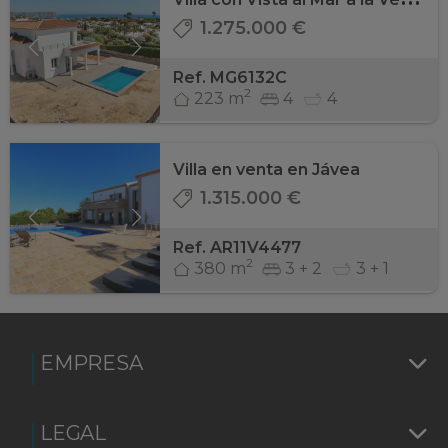
1.275.000 €
Ref. MG6132C
2
223 m
4
4
Villa en venta en Jávea
1.315.000 €
Ref. AR11V4477
2
380 m
3 + 2
3 + 1
EMPRESA
LEGAL