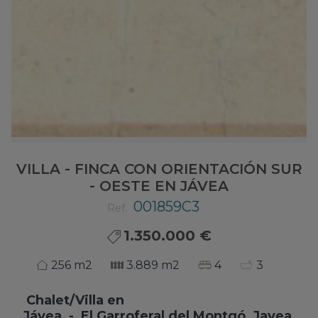
VILLA - FINCA CON ORIENTACIÓN SUR
- OESTE EN JÁVEA
001859C3
Ref.
1.350.000 €
256 m2
3.889 m2
4
3
Chalet/Villa
en
Jávea - El Garroferal del Montgó, Javea