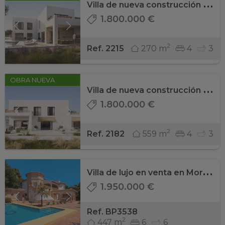
V
illa de nueva construcción en Moraira
1.800.000 €
2
270 m
4
3
Ref. 2215
OBRA NUEVA
V
illa de nueva construcción en Moraira
1.800.000 €
2
559 m
4
3
Ref. 2182
V
illa de lujo en venta en Moraira con vistas ...
1.950.000 €
Ref. BP3538
2
447 m
6
6