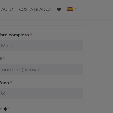
TACTO
COSTA BLANCA
bre completo
*
il
*
éfono
*
saje