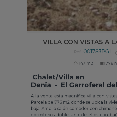
VILLA CON VISTAS A 
001783PGI
Ref.
147 m2
776 
Chalet/Villa
en
Denia - El Garroferal de
A la venta esta magnífica villa con vist
Parcela de 776 m2 donde se ubica la vivie
baja: Amplio salón comedor con chimenea,
dormitorios doble uno de ellos con ba