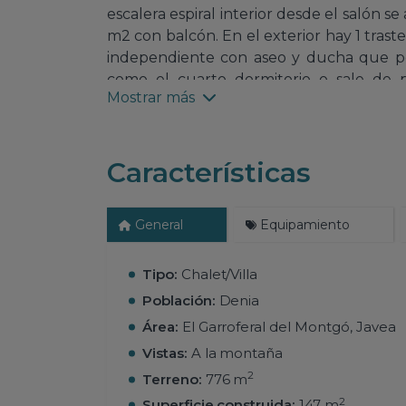
escalera espiral interior desde el salón s
m2 con balcón. En el exterior hay 1 trast
independiente con aseo y ducha que p
como el cuarto dormitorio o sale de p
Mostrar más
Ventanas de aluminio, pvc con doble cris
calor individual, chimenea de pellets en
todo en perfecto estado y amueblado
Características
piscina pero hay espacio para hacer una de
sobra. Dispone de carpot para 1 vehícu
tranquila y sin ruidos habitada todo el añ
General
Equipamiento
Tipo:
Chalet/Villa
Población:
Denia
Área:
El Garroferal del Montgó, Javea
Vistas:
A la montaña
2
Terreno:
776 m
2
Superficie construida:
147 m