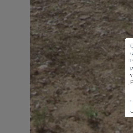
U
u
t
p
v
P