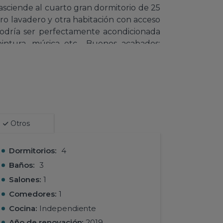
e asciende al cuarto gran dormitorio de 25
ero lavadero y otra habitación con acceso
odría ser perfectamente acondicionada
intura, música etc... Buenos acabados:
tal, mosquiteras, aire acondicionado frío
 el salón etc... Reformado recientemente,
 parcialmente. La propiedad no tiene
 8 x 4 m o incluso de 10 x 5, hay sitio de
lo y aparcamiento. Zona residencial muy
o a escasos 3 km de Dénia y sus playas.
Otros
Dormitorios:
4
Baños:
3
Salones:
1
Comedores:
1
Cocina:
Independiente
Año de renovación:
2019