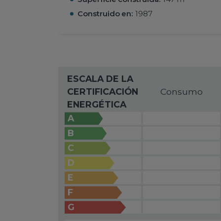
Construido en:
1987
ESCALA DE LA
CERTIFICACIÓN
Consumo
ENERGÉTICA
A
B
C
D
E
F
G