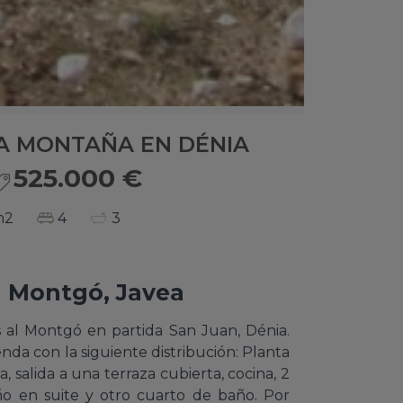
LA MONTAÑA EN DÉNIA
525.000 €
m2
4
3
l Montgó, Javea
as al Montgó en partida San Juan, Dénia.
nda con la siguiente distribución: Planta
 salida a una terraza cubierta, cocina, 2
ño en suite y otro cuarto de baño. Por