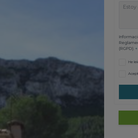
Informaci
Reglamen
(RGPD).
+
He leí
Acept