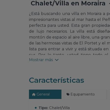
Chalet/Villa
en
Moraira 
¿Está buscando una villa en Moraira a p
impresionantes vistas al mar hasta el P
perfecta para usted. Esta gran propieda
de lujo necesarios. La villa está dise
montón de espacio al aire libre, una gra
de las hermosas vistas de El Portet y el 
lista para entrar a vivir y está situada 
sur. Por lo tanto, usted tiene todo el
Mostrar más
española.
Descripción de esta Villa en El Portet
Esta villa a pocos pasos de la playa de E
Características
por una escalera interior. En la planta baja
se accede por la hermosa puerta princip
con estufa de leña. Esta habitación tien
General
Equipamiento
través de las grandes ventanas correder
la gran cocina, totalmente equipada con
Tipo:
Chalet/Villa