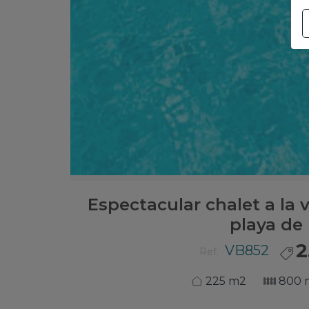
Espectacular chalet a la 
playa de 
2
VB852
Ref.
225 m2
800 