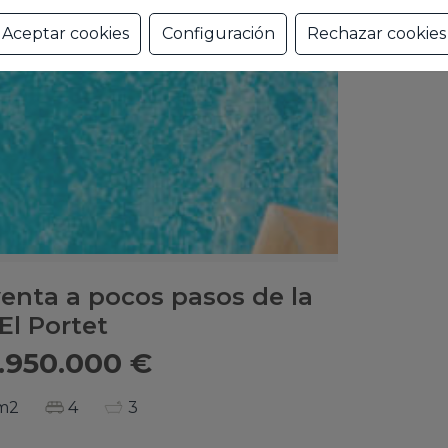
Aceptar cookies
Configuración
Rechazar cookies
venta a pocos pasos de la
El Portet
.950.000 €
m2
4
3