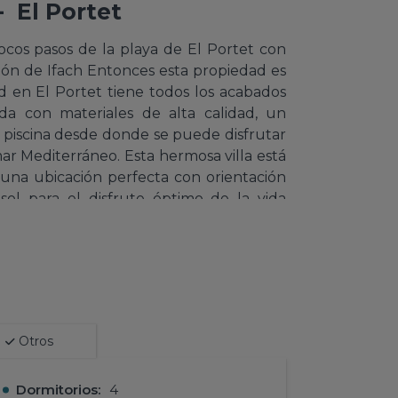
- El Portet
ocos pasos de la playa de El Portet con
eñón de Ifach Entonces esta propiedad es
d en El Portet tiene todos los acabados
ñada con materiales de alta calidad, un
n piscina desde donde se puede disfrutar
mar Mediterráneo. Esta hermosa villa está
en una ubicación perfecta con orientación
 sol para el disfrute óptimo de la vida
l Portet consta de dos plantas conectadas
 de la casa, a nivel de la piscina, a la que
al, se encuentra el amplio salón/comedor
e acceso directo a la terraza exterior a
Otros
as. Junto al salón/comedor se encuentra
 electrodomésticos de calidad. Una gran
Dormitorios:
4