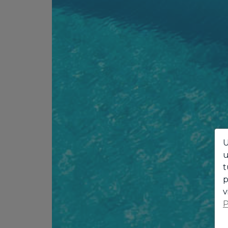
U
u
t
p
v
P