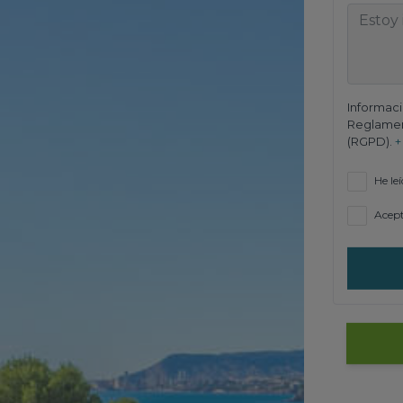
Informaci
Reglamen
(RGPD).
+
He leí
Acept