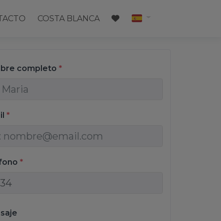
TACTO
COSTA BLANCA
bre completo
*
il
*
éfono
*
saje