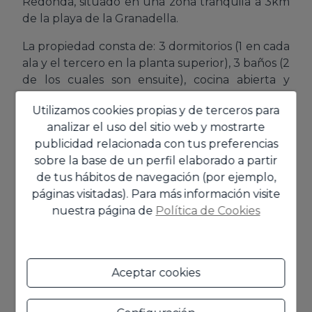
Redonda, situado en una zona tranquila a 3km
de la playa de la Granadella.
La propiedad consta de: 3 dormitorios (1 en cada
ala y el tercero en la planta superior), 3 baños (2
de los cuales son ensuite), cocina abierta y
salóncomedor que conduce a la terraza y la
Utilizamos cookies propias y de terceros para
zona de la piscina.
Mostrar más
analizar el uso del sitio web y mostrarte
Lavadero, suelo radiante a gas, muro de
publicidad relacionada con tus preferencias
Características
contención de piedra natural, aparcamiento,
sobre la base de un perfil elaborado a partir
piscina desbordante de 8x4 en forma de riñón y
de tus hábitos de navegación (por ejemplo,
depósito de agua de 10.000 litros.
páginas visitadas). Para más información visite
General
nuestra página de
Política de Cookies
Equipamiento
Aceptar cookies
Otros