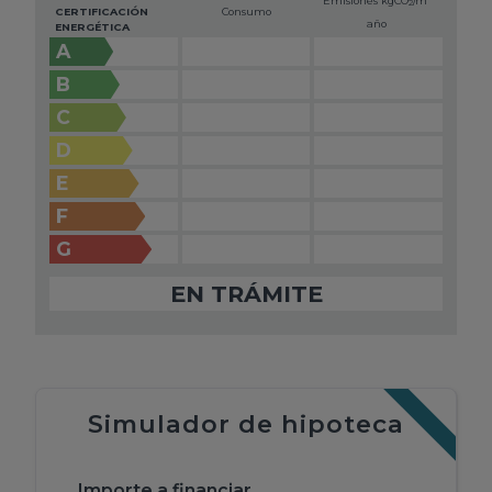
Emisiones kg
CO
/m
2
CERTIFICACIÓN
Consumo
año
ENERGÉTICA
A
B
C
D
E
F
G
EN TRÁMITE
Simulador de hipoteca
Importe a financiar