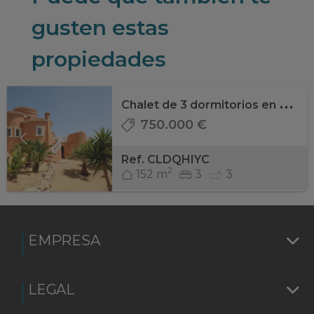
gusten estas
propiedades
C
halet de 3 dormitorios en Jávea
750.000 €
Ref. CLDQHIYC
2
152 m
3
3
EMPRESA
LEGAL