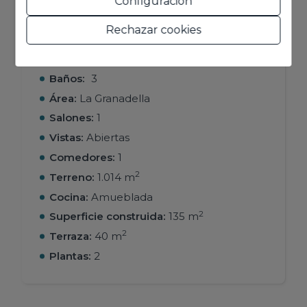
Configuración
Tipo:
Chalet/Villa
Rechazar cookies
Dormitorios:
3
Población:
Jávea
Baños:
3
Área:
La Granadella
Salones:
1
Vistas:
Abiertas
Comedores:
1
2
Terreno:
1.014 m
Cocina:
Amueblada
2
Superficie construida:
135 m
2
Terraza:
40 m
Plantas:
2