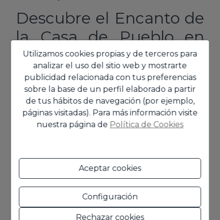
Descubre el Encanto de
la Casa de Pueblo en
Benimeli
Utilizamos cookies propias y de terceros para
analizar el uso del sitio web y mostrarte
Enclavada en el corazón de
Benimeli
, esta
publicidad relacionada con tus preferencias
encantadora casa de pueblo ofrece una
sobre la base de un perfil elaborado a partir
experiencia única de vida rural en la provincia
de tus hábitos de navegación (por ejemplo,
Mostrar más
de
Alicante
. Con su dotación de
140 m²
páginas visitadas). Para más información visite
construidos, este hogar promete ser el refugio
nuestra página de
Política de Cookies
Características
perfecto para quienes buscan paz y
autenticidad.
Distribución Espaciosa
Aceptar cookies
General
La propiedad cuenta con
tres acogedoras
habitaciones
, una en la planta baja y las otras
Configuración
Equipamiento
dos en la planta alta, ideales para el descanso
Rechazar cookies