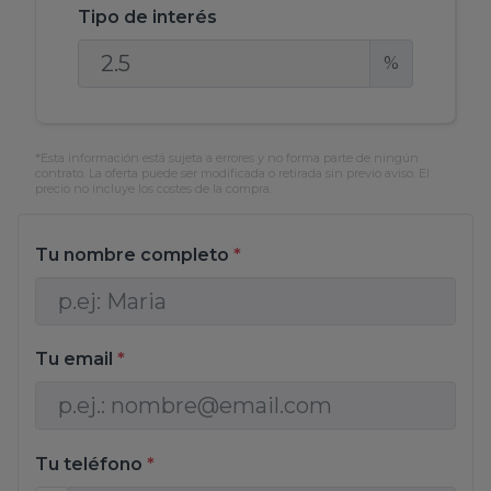
disfrutar de una vida tranquila, esta vivienda es
Tipo de interés
ideal para aquellos que desean abrazar el estilo
%
de vida español sin renunciar a la comodidad y a
la funcionalidad.
*Esta información está sujeta a errores y no forma parte de ningún
contrato. La oferta puede ser modificada o retirada sin previo aviso. El
precio no incluye los costes de la compra.
Tu nombre completo
*
Tu email
*
Tu teléfono
*