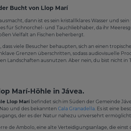
er Bucht von Llop Marí
 ausmacht, dann ist es sein kristallklares Wasser und se
dies für Schnorchel- und Tauchliebhaber, da ihr Meeres
ßen Vielfalt an Fischen beherbergt.
, dass viele Besucher behaupten, sich an einen tropisch
nklave Grenzen überschritten, sodass audiovisuelle Pr
hen Landschaften ausnutzen. Aber nein, du bist nicht in 
lop Marí-Höhle in Jávea.
le Llop Marí
befindet sich im Süden der Gemeinde Jávea
 Nao und des bekannten
Cala Granadella
. Es ist eine b
gangs, der es der Natur nahezu unversehrt ermöglicht
rre de Ambolo, eine alte Verteidigungsanlage, die eins