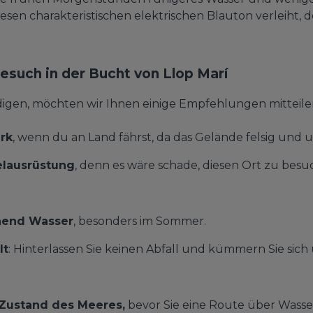
sen charakteristischen elektrischen Blauton verleiht, de
Besuch in der Bucht von Llop Marí
gen, möchten wir Ihnen einige Empfehlungen mitteilen, 
rk
, wenn du an Land fährst, da das Gelände felsig und u
elausrüstung
, denn es wäre schade, diesen Ort zu be
hend Wasser
, besonders im Sommer.
lt
: Hinterlassen Sie keinen Abfall und kümmern Sie sich
Zustand des Meeres,
bevor Sie eine Route über Wasse