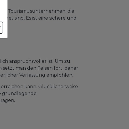
ktive Tourismusunternehmen, die
ldet sind. Es ist eine sichere und
n
lich anspruchsvoller ist. Um zu
 setzt man den Felsen fort, daher
perlicher Verfassung empfohlen.
 erreichen kann. Glücklicherweise
Sie grundlegende
tragen.