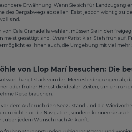
esondere Erwähnung. Wenn Sie sich für Landzugang en
he des Bergabwegs abstellen. Es ist jedoch wichtig zu b
oll sind.
 von Cala Granadella wählen, müssen Sie in den freig
meist gesättigt sind.
Unser Rat
ist klar: Steh früh auf.
n ermöglicht es Ihnen auch, die Umgebung mit viel mehr 
öhle von Llop Marí besuchen: Die be
ntwort hängt stark von den Meeresbedingungen ab, da e
er oder früher Herbst die idealen Zeiten, um ein ruhi
enehme Reise brauchen.
 vor dem Aufbruch den Seezustand und die Windvorhe
en nicht nur die Navigation, sondern können sie auch 
en, über jedem Wunsch nach Ankunft.
n die frühen Morgenstunden ruhigeres Wasser und weni