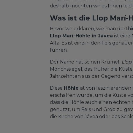
deshalb möchten wir es Ihnen lei
Was ist die Llop Marí-
Bevor wir erklären, wie man dorth
Llop Marí-Höhle in Jávea
ist eine
Alta. Es ist eine in den Fels geha
führen.
Der Name hat seinen Krümel.
Llop
Mönchssiegel, das früher die Küst
Jahrzehnten aus der Gegend versc
Diese
Höhle
ist von faszinierende
erschaffen wurde, um die Küste vo
dass die Höhle auch einen echten 
genutzt, um Fels und Grob zu gew
die Kirche von Jávea oder das Schl