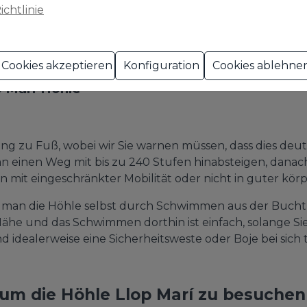
ichtlinie
haben, machen Sie sich keine Sorgen: Es gibt lokale a
, mit Ausbildern, die in Rettung und Erster Hilfe ausgebi
onders wenn man keine Paddelerfahrung hat.
Cookies akzeptieren
Konfiguration
Cookies ablehne
 Marí-Höhle
ang zu Fuß, wobei wir Sie warnen müssen, dass dies deut
 einen Weg mit bis zu 240 Stufen hinabsteigen, danach
n mit eingeschränkter Mobilität oder nicht in guter kör
ass man die Höhle selbst durch Schwimmen aus der Bucht
r Nähe und das Schwimmen dorthin ist einfach, solange 
idealerweise eine Sicherheitsweste oder Boje bei sich 
um die Höhle Llop Marí zu besuchen