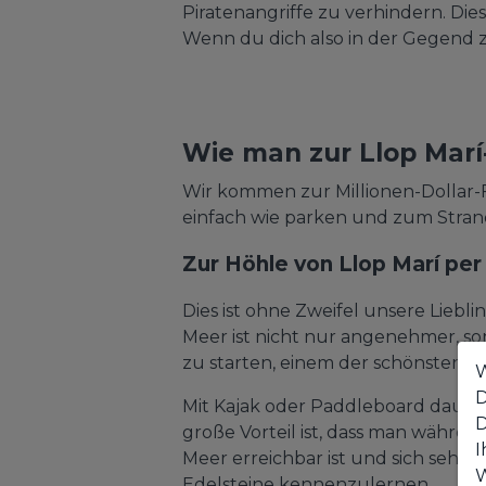
Piratenangriffe zu verhindern. Die
Wenn du dich also in der Gegend z
Wie man zur Llop Marí
Wir kommen zur Millionen-Dollar-Fr
einfach wie parken und zum Strand
Zur Höhle von Llop Marí pe
Dies ist ohne Zweifel unsere Lieb
Meer ist nicht nur angenehmer, son
zu starten, einem der schönsten S
W
D
Mit Kajak oder Paddleboard dauer
D
große Vorteil ist, dass man währe
I
Meer erreichbar ist und sich sehr
W
Edelsteine kennenzulernen.