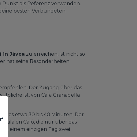
sen Punkt als Referenz verwenden.
 deine besten Verbündeten.
í in Jávea
zu erreichen, ist nicht so
er hat seine Besonderheiten.
rn empfehlen. Der Zugang über das
 Übliche ist, von Cala Granadella
eeres etwa 30 bis 40 Minuten. Der
uf
 Cala en Caló, die nur über das
m an einem einzigen Tag zwei