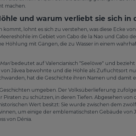
cht machen.
Höhle und warum verliebt sie sich in 
in kommt, lohnt es sich zu verstehen, was diese Ecke vo
 Meereshöhle im Gebiet von Cabo de la Nao und Cabo d
uene Höhlung mit Gängen, die zu Wasser in einem wahrha
 Marí
bedeutet auf Valencianisch "Seelöwe" und bezieht 
e von Jávea bewohnte und die Höhle als Zufluchtsort nu
hwanden, hat die Geschichte ihren Namen und damit ei
n Geschichten umgeben. Der Volksüberlieferung zufolge
r Piraten zu schützen, in deren Tiefen. Abgesehen von 
historischen Wert besitzt: Sie wurde zwischen dem zwö
innen, um einige der emblematischsten Gebäude von Já
oss von Dénia.