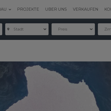
BAU
PROJEKTE
UBER UNS
VERKAUFEN
KO
Stadt
Preis
Zi